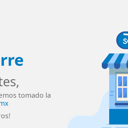
rre
tes,
emos tomado la
.mx
ros!